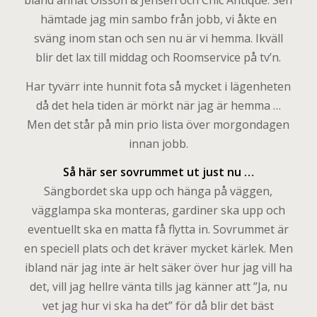
bland annat Olsson & Jensen och Chic Antique. Sen
hämtade jag min sambo från jobb, vi åkte en
sväng inom stan och sen nu är vi hemma. Ikväll
blir det lax till middag och Roomservice på tv’n.
Har tyvärr inte hunnit fota så mycket i lägenheten
då det hela tiden är mörkt när jag är hemma …
Men det står på min prio lista över morgondagen
innan jobb.
Så här ser sovrummet ut just nu …
Sängbordet ska upp och hänga på väggen,
vägglampa ska monteras, gardiner ska upp och
eventuellt ska en matta få flytta in. Sovrummet är
en speciell plats och det kräver mycket kärlek. Men
ibland när jag inte är helt säker över hur jag vill ha
det, vill jag hellre vänta tills jag känner att ”Ja, nu
vet jag hur vi ska ha det” för då blir det bäst