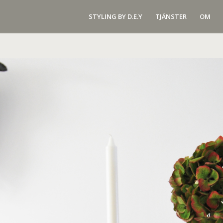
STYLING BY D.E.Y
TJÄNSTER
OM