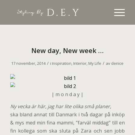
New day, New week …
/
/
17 november, 2014
i
Inspiration
,
Interior
,
My Life
av
denice
| m o n d a y |
Ny vecka är här, jag har lite olika små planer,
ska bland annat till Danmark i två dagar på inköp
& mys med min fina mammi, ”farväl middag” till en
fin kollega som ska sluta på Zara och sen jobb