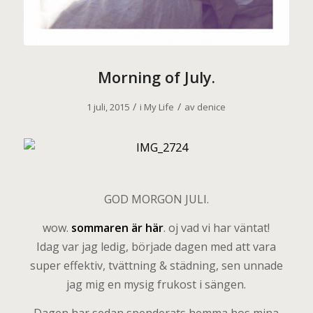
Morning of July.
/
/
1 juli, 2015
i
My Life
av
denice
GOD MORGON JULI.
wow.
sommaren är här
. oj vad vi har väntat!
Idag var jag ledig, började dagen med att vara
super effektiv, tvättning & städning, sen unnade
jag mig en mysig frukost i sängen.
Dagen har sedan spenderats hemma hos mina