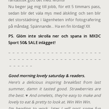
Nu beger jag mig till jobb, för ett 5 timmars pass,
sedan blir det väla mys med älskling och sen blir
det storstädning i lägenheten inför fotografering
på måndag. Spännande… Ha en fin lördag! XX
PS. Glöm inte skrolla ner och spana in MXDC
Sport 50& SALE inlägget!
– – – – – – – – – – – – – – – – – – – – – –
– – – – – – – – – – – – – – – – – – – – – –
– – – – – –
Good morning lovely saturday & readers.
Here’s a delicious inspiring breakfast from last
summer, damn it tasted good. Strawberries are
the best. ♥ And omelets, they’re easy to make and
lovely to eat & pretty to look at. Win Win Win.
I’m heading to work, later I will post some fun