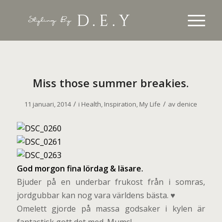
Miss those summer breakies.
/
/
11 januari, 2014
i
Health
,
Inspiration
,
My Life
av
denice
G
o
d morgon fina lördag & läsare.
Bjuder på en underbar frukost från i somras,
jordgubbar kan nog vara världens bästa. ♥
Omelett gjorde på massa godsaker i kylen är
fantastisk gott det med. Mums!