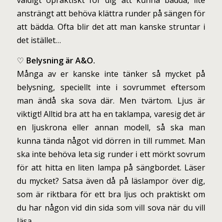
väldigt opraktiskt för dig att kunna bädda, lite
ansträngt att behöva klättra runder på sängen för
att bädda. Ofta blir det att man kanske struntar i
det istället…
♡
Belysning är A&O.
Många av er kanske inte tänker så mycket på
belysning, speciellt inte i sovrummet eftersom
man ändå ska sova där. Men tvärtom. Ljus är
viktigt! Alltid bra att ha en taklampa, varesig det är
en ljuskrona eller annan modell, så ska man
kunna tända något vid dörren in till rummet. Man
ska inte behöva leta sig runder i ett mörkt sovrum
för att hitta en liten lampa på sängbordet. Läser
du mycket? Satsa även då på läslampor över dig,
som är riktbara för ett bra ljus och praktiskt om
du har någon vid din sida som vill sova när du vill
läsa.