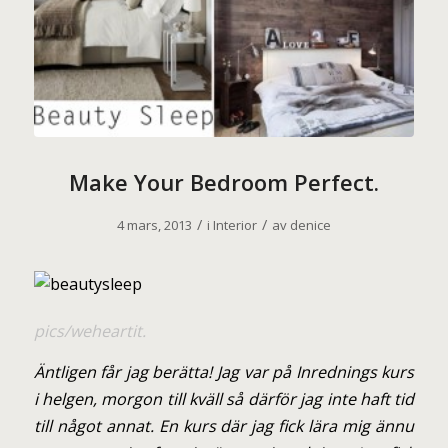
Make Your Bedroom Perfect.
/
/
4 mars, 2013
i
Interior
av
denice
p
ics/weheartit.
Äntligen får jag berätta! Jag var på Inrednings kurs
i helgen, morgon till kväll så därför jag inte haft tid
till något annat. En kurs där jag fick lära mig ännu