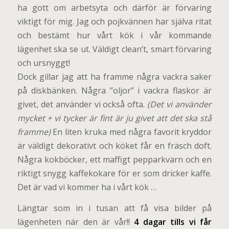
ha gott om arbetsyta och därför är förvaring
viktigt för mig. Jag och pojkvännen har själva ritat
och bestämt hur vårt kök i vår kommande
lägenhet ska se ut. Väldigt clean’t, smart förvaring
och ursnyggt!
Dock gillar jag att ha framme några vackra saker
på diskbänken. Några ”oljor” i vackra flaskor är
givet, det använder vi också ofta.
(Det vi använder
mycket + vi tycker är fint är ju givet att det ska stå
framme)
En liten kruka med några favorit kryddor
är väldigt dekorativt och köket får en fräsch doft.
Några kokböcker, ett maffigt pepparkvarn och en
riktigt snygg kaffekokare för er som dricker kaffe.
Det är vad vi kommer ha i vårt kök …
Längtar som in i tusan att få visa bilder på
lägenheten när den är vår!!
4 dagar tills vi får