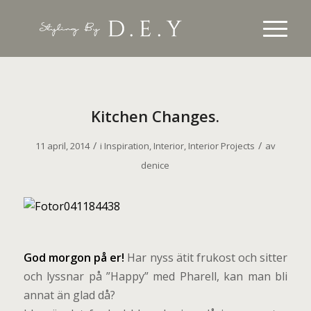
Kitchen Changes.
/
/
11 april, 2014
i
Inspiration
,
Interior
,
Interior Projects
av
denice
G
od morgon på er!
Har nyss ätit frukost och sitter
och lyssnar på ”Happy” med Pharell, kan man bli
annat än glad då?