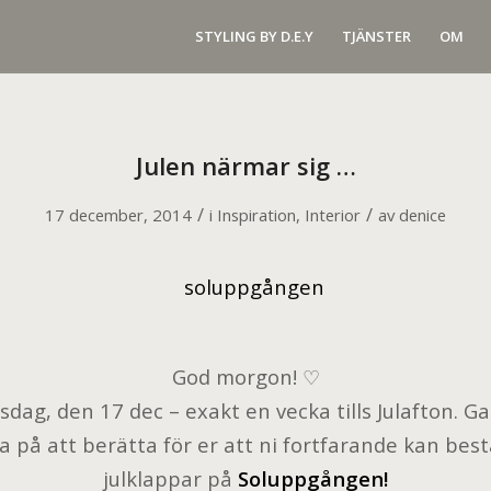
STYLING BY D.E.Y
TJÄNSTER
OM
Julen närmar sig …
/
/
17 december, 2014
i
Inspiration
,
Interior
av
denice
God morgon! ♡
dag, den 17 dec – exakt en vecka tills Julafton. Ga
 på att berätta för er att ni fortfarande kan bestä
julklappar på
Soluppgången!