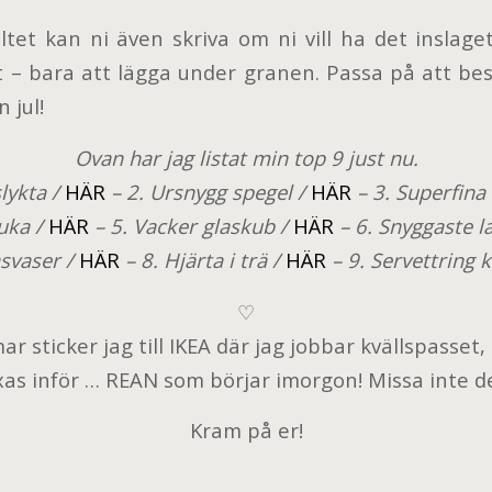
tet kan ni även skriva om ni vill ha det inslaget
t – bara att lägga under granen. Passa på att bes
 jul!
Ovan har jag listat min top 9 just nu.
lykta /
HÄR
– 2. Ursnygg spegel /
HÄR
– 3. Superfina 
ruka /
HÄR
– 5. Vacker glaskub /
HÄR
– 6. Snyggaste 
asvaser /
HÄR
– 8. Hjärta i trä /
HÄR
– 9. Servettring 
♡
 sticker jag till IKEA där jag jobbar kvällspasset,
ixas inför … REAN som börjar imorgon! Missa inte de
Kram på er!