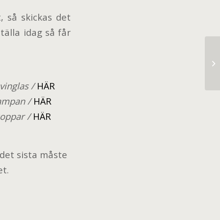
, så skickas det
tälla idag så får
Th
vinglas /
HÄR
lampan /
HÄR
koppar /
HÄR
 det sista måste
t.