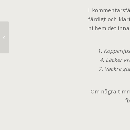
I kommentarsfäl
färdigt och klar
ni hem det innan
Christmas Inspo from my home ♥
1. Kopparljus
4. Läcker k
7. Vackra gl
Om några timmar
f