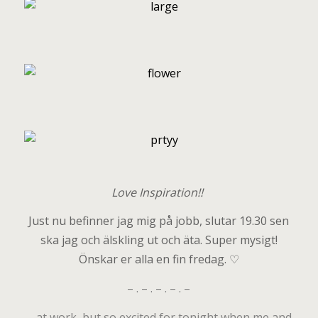
L
ove Inspiration!!
Just nu befinner jag mig på jobb, slutar 19.30 sen
ska jag och älskling ut och äta. Super mysigt!
Önskar er alla en fin fredag.
♡
– . – . – . – . –
… at work, but so excited for tonight when me and