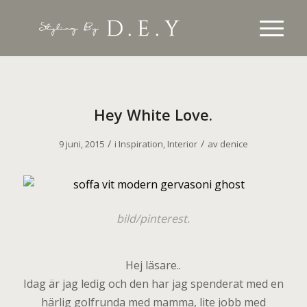
Hey White Love.
/
/
9 juni, 2015
i
Inspiration
,
Interior
av
denice
bild/pinterest.
Hej läsare..
Idag är jag ledig och den har jag spenderat med en
härlig golfrunda med mamma, lite jobb med