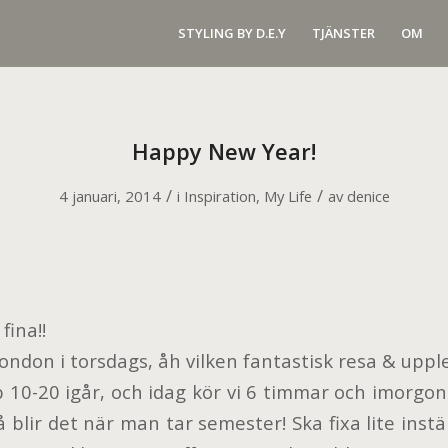
STYLING BY D.E.Y
TJÄNSTER
OM
Happy New Year!
/
/
4 januari, 2014
i
Inspiration
,
My Life
av
denice
fina!!
ndon i torsdags, åh vilken fantastisk resa & upple
b 10-20 igår, och idag kör vi 6 timmar och imorgo
å blir det när man tar semester! Ska fixa lite instäl