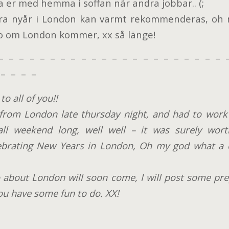
a er med hemma i soffan när andra jobbar.. (;
ira nyår i London kan varmt rekommenderas, oh 
nfo om London kommer, xx så länge!
– – – – – – – – – – – – – – – – – – – – – – 
– – – –
o all of you!!
rom London late thursday night, and had to work
l weekend long, well well – it was surely worth
rating New Years in London, Oh my god what a c
 about London will soon come, I will post some pr
ou have some fun to do. XX!