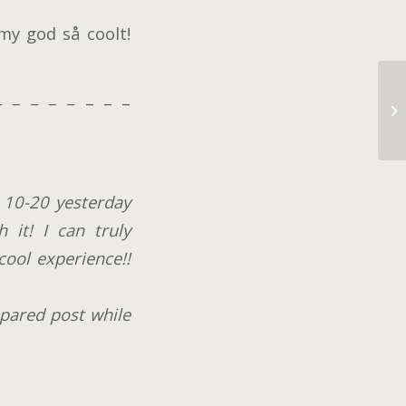
my god så coolt!
– – – – – – – –
Ha
 10-20 yesterday
 it! I can truly
ool experience!!
epared post while