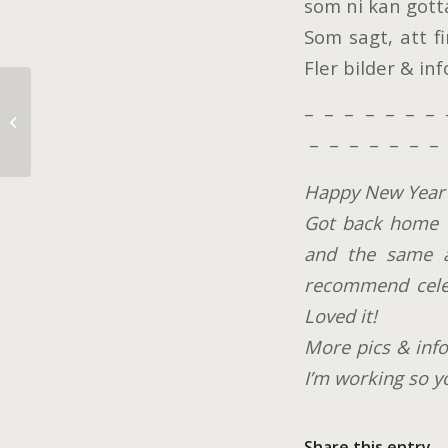
som ni kan gott
Som sagt, att f
Fler bilder & i
– – – – – – – 
Sweet Dreams,
– – – – – – – 
Happy New Year t
Got back home f
and the same al
recommend celeb
Loved it!
More pics & info
I’m working so y
Share this entry