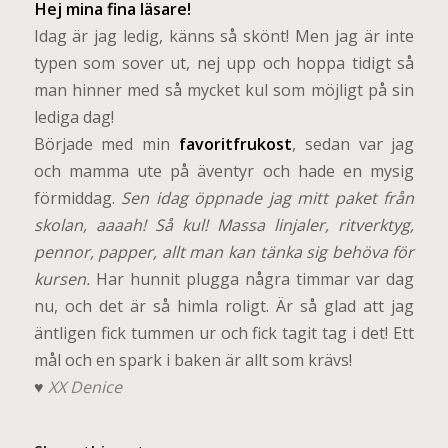
H
e
j mina fina läsare!
Idag är jag ledig, känns så skönt! Men jag är inte
typen som sover ut, nej upp och hoppa tidigt så
man hinner med så mycket kul som möjligt på sin
lediga dag!
Började med min
favoritfrukost
, sedan var jag
och mamma ute på äventyr och hade en mysig
förmiddag.
Sen idag öppnade jag mitt paket från
skolan, aaaah! Så kul! Massa linjaler, ritverktyg,
pennor, papper, allt man kan tänka sig behöva för
kursen.
Har hunnit plugga några timmar var dag
nu, och det är så himla roligt. Är så glad att jag
äntligen fick tummen ur och fick tagit tag i det! Ett
mål och en spark i baken är allt som krävs!
♥
XX Denice