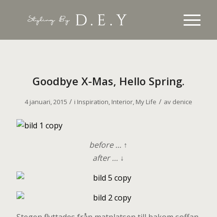
Goodbye X-Mas, Hello Spring.
/
/
4 januari, 2015
i
Inspiration
,
Interior
,
My Life
av
denice
before … ↑
after … ↓