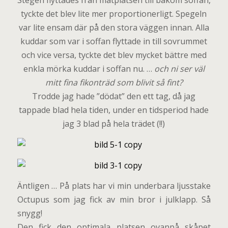
Stegen flyttades från matplatsen till bakom soffan,
tyckte det blev lite mer proportionerligt. Spegeln
var lite ensam där på den stora väggen innan. Alla
kuddar som var i soffan flyttade in till sovrummet
och vice versa, tyckte det blev mycket bättre med
enkla mörka kuddar i soffan nu. …
och ni ser väl
mitt fina fikonträd som blivit så fint?
Trodde jag hade ”dödat” den ett tag, då jag
tappade blad hela tiden, under en tidsperiod hade
jag 3 blad på hela trädet (!!)
Äntligen … På plats har vi min underbara ljusstake
Octupus som jag fick av min bror i julklapp. Så
snygg!
Den fick den optimala platsen ovanpå skåpet