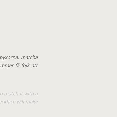
 byxorna, matcha
ommer få folk att
to match it with a
necklace will make