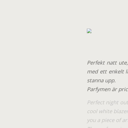
Perfekt natt ut
med ett enkelt l
stanna upp.
Parfymen är pric
Perfect night out
cool white blazer
you a piece of ar