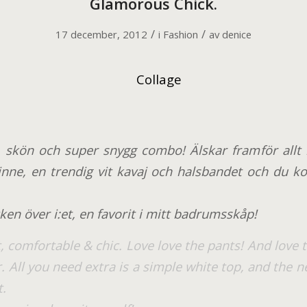
Glamorous Chick.
/
/
17 december, 2012
i
Fashion
av
denice
e, skön och super snygg combo! Älskar framför allt
inne, en trendig vit kavaj och halsbandet och du k
ken över i:et, en favorit i mitt badrumsskåp!
, comfortable & chic. Love love the pants! And love 
. All you need extra is a simple white top, and the 
t.