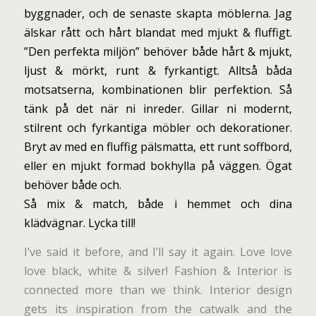
byggnader, och de senaste skapta möblerna. Jag
älskar rått och hårt blandat med mjukt & fluffigt.
”Den perfekta miljön” behöver både hårt & mjukt,
ljust & mörkt, runt & fyrkantigt. Alltså båda
motsatserna, kombinationen blir perfektion. Så
tänk på det när ni inreder. Gillar ni modernt,
stilrent och fyrkantiga möbler och dekorationer.
Bryt av med en fluffig pälsmatta, ett runt soffbord,
eller en mjukt formad bokhylla på väggen. Ögat
behöver både och.
Så mix & match, både i hemmet och dina
klädvägnar. Lycka till!
I’ve said it before, and I’ll say it again. Love love
love black, white & silver! Fashion & Interior is
connected more than we think. Interior design
gets its inspiration from the catwalk and the