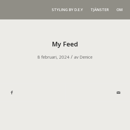
STYLING BY D.E.Y
TJÄNSTER
OM
My Feed
/
8 februari, 2024
av
Denice