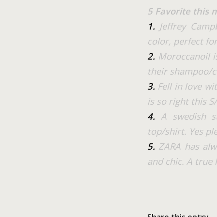
5 Favorite this
1.
Jeffrey Campb
color, perfect for
2.
Moroccanoil is
their shampoo/co
3.
Fell in love w
is so right this S
4.
A swedish sto
top/shirt. Yes pl
5.
ZARA has alway
and chic. A true 
Share this entry