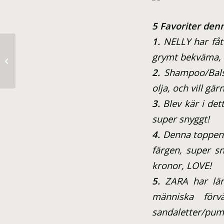
5 Favoriter de
1.
NELLY har fått
grymt bekväma, 
Long Time No See.
2.
Shampoo/Balsa
olja, och vill gä
3.
Blev kär i det
super snyggt!
4.
Denna toppen/B
färgen, super sn
kronor, LOVE!
5.
ZARA har läng
människa för
sandaletter/pump