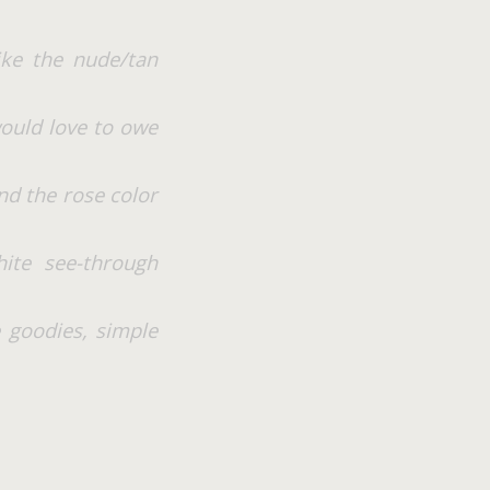
ike the nude/tan
would love to owe
nd the rose color
ite see-through
 goodies, simple