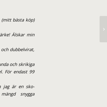
 (mitt bästa köp)
rke! Älskar min
och dubbelvirat,
unda och skrikiga
el. För endast 99
 jag är en sko-
 mängd snygga