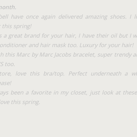
 month.
ell have once again delivered amazing shoes. I l
 this spring!
 a great brand for your hair, I have their oil but I 
nditioner and hair mask too. Luxury for your hair!
ith this Marc by Marc Jacobs bracelet, super trendy a
/S too.
re, love this bra/top. Perfect underneath a wh
ease!
s been a favorite in my closet, just look at these
love this spring.