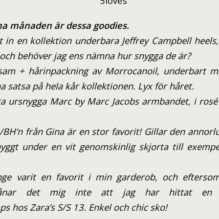
nna månaden är dessa goodies.
 in en kollektion underbara Jeffrey Campbell heels,
och behöver jag ens nämna hur snygga de är?
m + hårinpackning av Morrocanoil, underbart mä
rna satsa på hela kår kollektionen. Lyx för håret.
ta ursnygga Marc by Marc Jacobs armbandet, i rosé 
H’n från Gina är en stor favorit! Gillar den annorl
yggt under en vit genomskinlig skjorta till exemp
e varit en favorit i min garderob, och eftersom
vånar det mig inte att jag har hittat en
s hos Zara’s S/S 13. Enkel och chic sko!