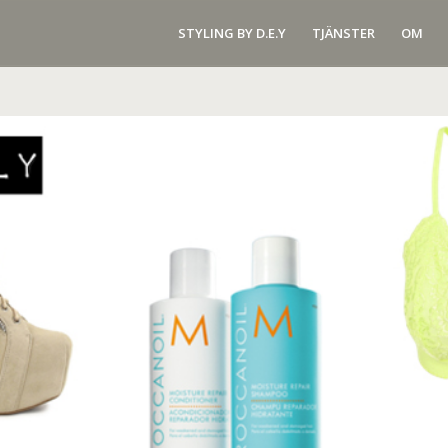
STYLING BY D.E.Y
TJÄNSTER
OM