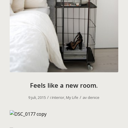
Feels like a new room.
/
/
9 juli, 2015
i
Interior
,
My Life
av
denice