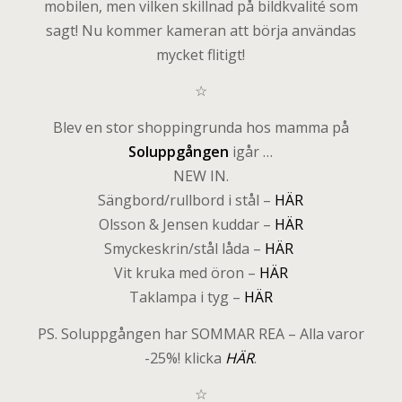
mobilen, men vilken skillnad på bildkvalité som
sagt! Nu kommer kameran att börja användas
mycket flitigt!
☆
Blev en stor shoppingrunda hos mamma på
Soluppgången
igår …
NEW IN.
Sängbord/rullbord i stål –
HÄR
Olsson & Jensen kuddar –
HÄR
Smyckeskrin/stål låda –
HÄR
Vit kruka med öron –
HÄR
Taklampa i tyg –
HÄR
PS. Soluppgången har SOMMAR REA – Alla varor
-25%! klicka
HÄR
.
☆