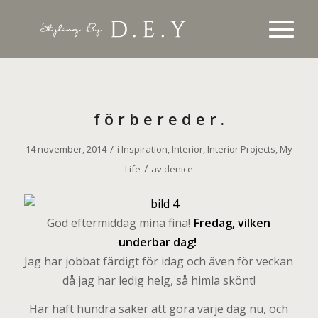
f ö r b e r e d e r .
/
14 november, 2014
i
Inspiration
,
Interior
,
Interior Projects
,
My
/
Life
av
denice
God eftermiddag mina fina!
Fredag, vilken
underbar dag!
Jag har jobbat färdigt för idag och även för veckan
då jag har ledig helg, så himla skönt!
Har haft hundra saker att göra varje dag nu, och