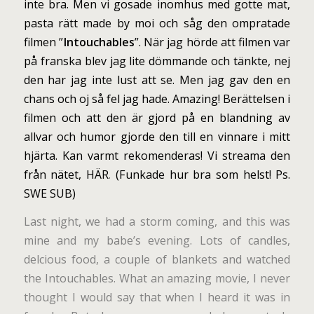
inte bra. Men vi gosade inomhus med gotte mat,
pasta rätt made by moi och såg den ompratade
filmen ”
Intouchables
”. När jag hörde att filmen var
på franska blev jag lite dömmande och tänkte, nej
den har jag inte lust att se. Men jag gav den en
chans och oj så fel jag hade. Amazing! Berättelsen i
filmen och att den är gjord på en blandning av
allvar och humor gjorde den till en vinnare i mitt
hjärta. Kan varmt rekomenderas! Vi streama den
från nätet,
HÄR
.
(Funkade hur bra som helst! Ps.
SWE SUB)
Last night, we had a storm coming, and this was
mine and my babe’s evening. Lots of candles,
delcious food, a couple of blankets and watched
the Intouchables. What an amazing movie, I never
thought I would say that when I heard it was in