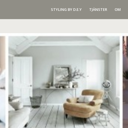
STYLING BY D.E.Y
TJÄNSTER
OM