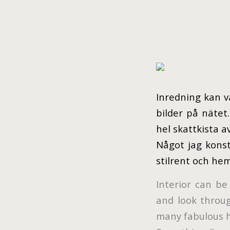
Inredning kan va
bilder på nätet
hel skattkista a
Något jag konst
stilrent och hem
Interior can be
and look throug
many fabulous h