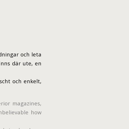
idningar och leta
inns där ute, en
scht och enkelt,
erior magazines,
unbelievable how