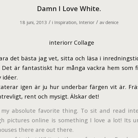
Damn I Love White.
/
/
18 juni, 2013
i
Inspiration
,
Interior
av
denice
ra det bästa jag vet, sitta och läsa i inredningst
. Det är fantastiskt hur många vackra hem som f
v idéer.
aterar igen är ju hur underbar färgen vit är. Frä
trevligt, rent och mysigt. Älskar det!
 my absolute favorite thing. To sit and read int
h pictures online is something I love a lot! Its 
ouses there are out there.