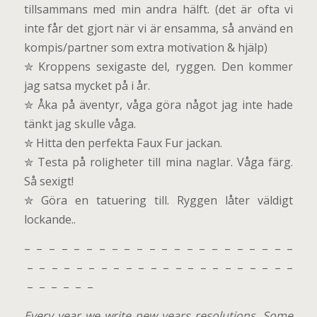
tillsammans med min andra hälft. (det är ofta vi
inte får det gjort när vi är ensamma, så använd en
kompis/partner som extra motivation & hjälp)
✮ Kroppens sexigaste del, ryggen. Den kommer
jag satsa mycket på i år.
✮ Åka på äventyr, våga göra något jag inte hade
tänkt jag skulle våga.
✮ Hitta den perfekta Faux Fur jackan.
✮ Testa på roligheter till mina naglar. Våga färg.
Så sexigt!
✮ Göra en tatuering till. Ryggen låter väldigt
lockande..
– – – – – – – – – – – – – – – – – – – – – –
– – – – – – – – – – – – – – – – – – – – – –
– – – – – –
Every year we write new years resolutions. Some