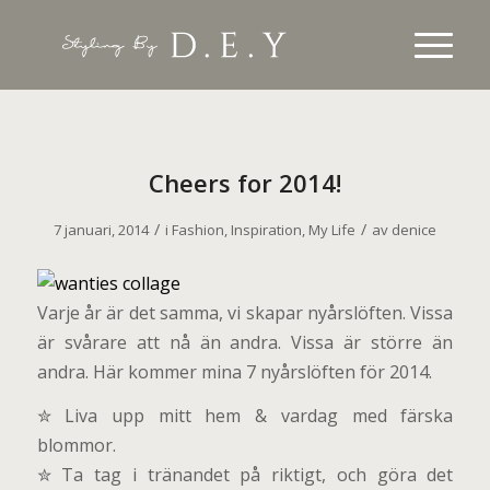
Cheers for 2014!
/
/
7 januari, 2014
i
Fashion
,
Inspiration
,
My Life
av
denice
Varje år är det samma, vi skapar nyårslöften. Vissa
är svårare att nå än andra. Vissa är större än
andra. Här kommer mina 7 nyårslöften för 2014.
✮ Liva upp mitt hem & vardag med färska
blommor.
✮ Ta tag i tränandet på riktigt, och göra det