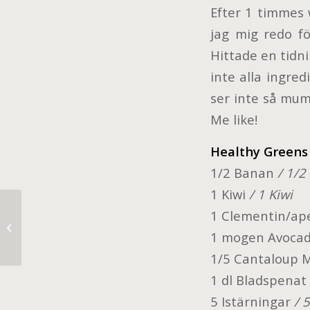
Efter 1 timmes
jag mig redo fö
Hittade en tidn
inte alla ingre
ser inte så mum
Me like!
Healthy Greens 
1/2 Banan
/ 1/2
1 Kiwi
/ 1 Kiwi
1 Clementin/ape
just sayin’
1 mogen Avoca
1/5 Cantaloup 
1 dl Bladspenat
5 Istärningar
/ 