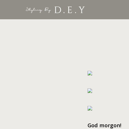
G
od morgon!