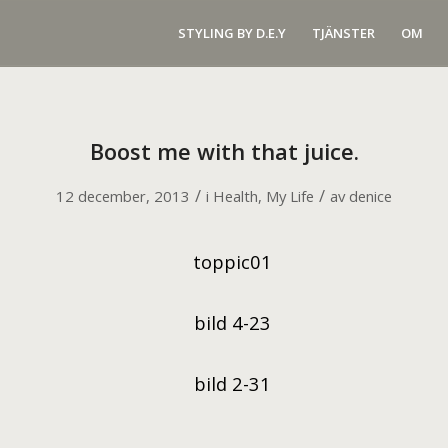
STYLING BY D.E.Y
TJÄNSTER
OM
Boost me with that juice.
/
/
12 december, 2013
i
Health
,
My Life
av
denice