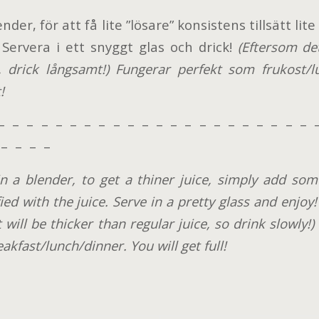
ender, för att få lite ”lösare” konsistens tillsätt li
. Servera i ett snyggt glas och drick!
(Eftersom de
e, drick långsamt!) Fungerar perfekt som frukost/
!
– – – – – – – – – – – – – – – – – – – – – – 
– – – –
in a blender, to get a thiner juice, simply add so
ied with the juice. Serve in a pretty glass and enjoy! (
it will be thicker than regular juice, so drink slowly!
eakfast/lunch/dinner. You will get full!