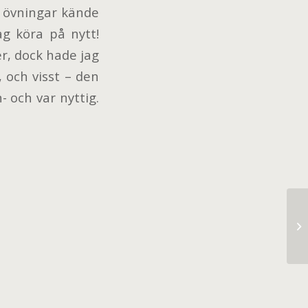
 övningar kände
ag köra på nytt!
r, dock hade jag
 och visst – den
 och var nyttig.
Fa