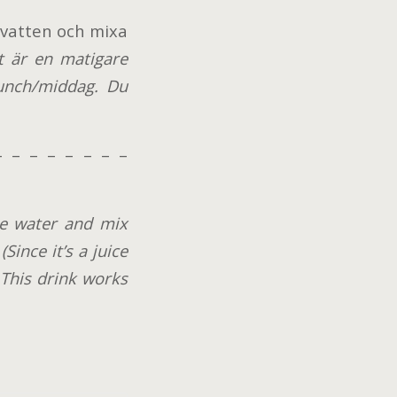
te vatten och mixa
t är en matigare
lunch/middag. Du
– – – – – – – –
me water and mix
Since it’s a juice
) This drink works