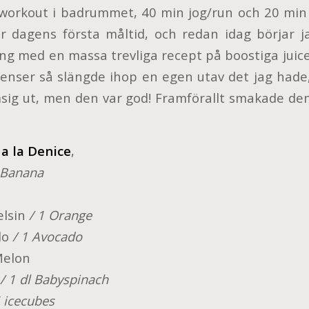
 workout i badrummet, 40 min jog/run och 20 min
r dagens första måltid, och redan idag börjar j
ing med en massa trevliga recept på boostiga juice
dienser så slängde ihop en egen utav det jag hade,
sig ut, men den var god! Framförallt smakade den-
a la Denice
,
 Banana
lsin
/ 1 Orange
do
/ 1 Avocado
Melon
/ 1 dl Babyspinach
5 icecubes