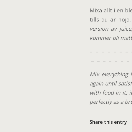
Mixa allt i en bl
tills du är nöjd
version av juic
kommer bli mätt
– – – – – – – 
– – – – – – – 
Mix everything 
again until satisf
with food in it, 
perfectly as a br
Share this entry