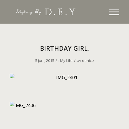
BIRTHDAY GIRL.
/
/
5 juni, 2015
i
My Life
av
denice