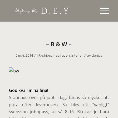
– B & W –
/
/
5 maj, 2014
i
Fashion
,
Inspiration
,
Interior
av
denice
G
od kväll mina fina!
Stannade över på jobb idag, fanns så mycket att
göra efter leveransen. Så blev ett ”vanligt”
svensson jobbpass, alltså 8-16. Brukar ju bara