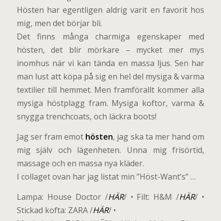
Hösten har egentligen aldrig varit en favorit hos
mig, men det börjar bli.
Det finns många charmiga egenskaper med
hösten, det blir mörkare – mycket mer mys
inomhus när vi kan tända en massa ljus. Sen har
man lust att köpa på sig en hel del mysiga & varma
textilier till hemmet. Men framförallt kommer alla
mysiga höstplagg fram. Mysiga koftor, varma &
snygga trenchcoats, och läckra boots!
Jag ser fram emot
hösten
, jag ska ta mer hand om
mig själv och lägenheten. Unna mig frisörtid,
massage och en massa nya kläder.
I collaget ovan har jag listat min ”Höst-Want’s” …
Lampa: House Doctor /
HÄR
/ • Filt: H&M /
HÄR
/ •
Stickad kofta: ZARA /
HÄR
/ •