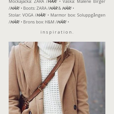
Mockajacka: ZARA /
HÄR
/ • Väska: Malene Birger
/
HÄR
/ • Boots: ZARA /
HÄR
&
HÄR
/ •
Stolar: VOGA /
HÄR
/ • Marmor box: Soluppgången
/
HÄR
/ • Brons box: H&M /
HÄR
/ •
i n s p i r a t i o n .