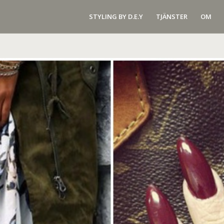
STYLING BY D.E.Y
TJÄNSTER
OM