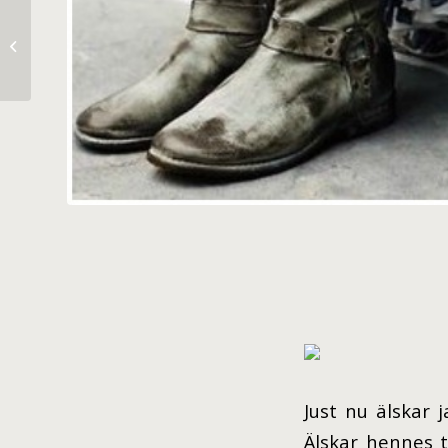
see through designs
Just nu älskar 
Älskar hennes 