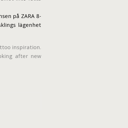
ansen på ZARA 8-
sklings lägenhet
ttoo inspiration.
ooking after new