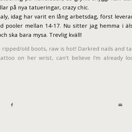
llar på nya tatueringar, crazy chic.
aly, idag har varit en lång arbetsdag, först lever
 pooler mellan 14-17. Nu sitter jag hemma i äl
ch ska bara mysa. Trevlig kväll!
e ripped/old boots, raw is hot! Darkred nails and ta
attoo on her wrist, can’t believe I’m already l
…