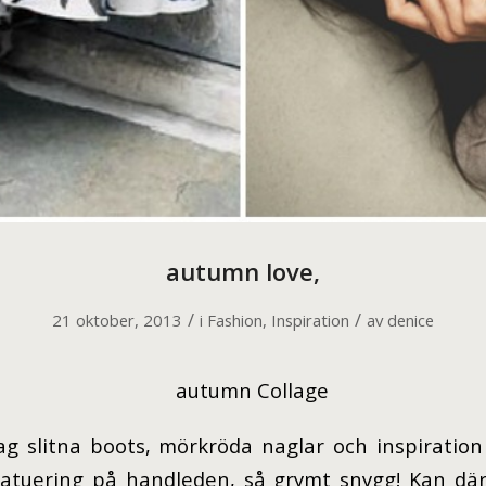
autumn love,
/
/
21 oktober, 2013
i
Fashion
,
Inspiration
av
denice
jag slitna boots, mörkröda naglar och inspiration
tatuering på handleden, så grymt snygg! Kan där