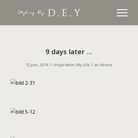
9 days later …
/
/
12 juni, 2014
i
Inspiration
,
My Life
av
denice