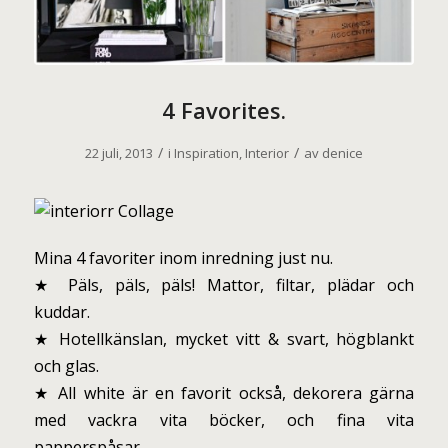
4 Favorites.
/
/
22 juli, 2013
i
Inspiration
,
Interior
av
denice
Mina 4 favoriter inom inredning just nu.
★ Päls, päls, päls! Mattor, filtar, plädar och
kuddar.
★ Hotellkänslan, mycket vitt & svart, högblankt
och glas.
★ All white är en favorit också, dekorera gärna
med vackra vita böcker, och fina vita
papperspåsar.