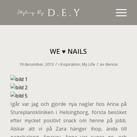
WE ♥ NAILS
/
/
19 december, 2013
i
Inspiration
,
My Life
av
denice
Igår var jag och gjorde nya naglar hos Anna på
Stureplanskliniken i Helsingborg, första besöket
efter mycket positivt snack om henne på jobb.
Älskar att vi på Zara hänger ihop, ända till
nagelsalong. Anyway, Anna var super go, och