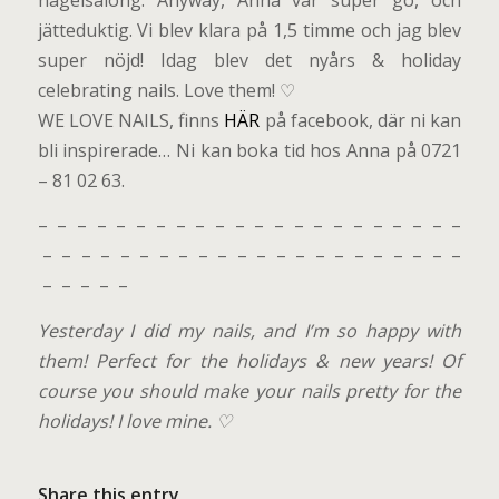
jätteduktig. Vi blev klara på 1,5 timme och jag blev
super nöjd! Idag blev det nyårs & holiday
celebrating nails. Love them! ♡
WE LOVE NAILS, finns
HÄR
på facebook, där ni kan
bli inspirerade… Ni kan boka tid hos Anna på 0721
– 81 02 63.
– – – – – – – – – – – – – – – – – – – – – –
– – – – – – – – – – – – – – – – – – – – – –
– – – – –
Yesterday I did my nails, and I’m so happy with
them! Perfect for the holidays & new years! Of
course you should make your nails pretty for the
holidays! I love mine. ♡
Share this entry