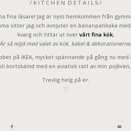
/ K I T C H E N D E T A I L S /
a fina läsare! Jag är nyss hemkommen från gymme
mma sitter jag och avnjuter en bananpankaka med
kvarg och tittar ut över
vårt fina kök.
Är så nöjd med valet av kök, kakel & dekorationerna
obbet på IKEA, mycket spännande på gång nu med 
 bli bortskämd med en asiatisk rätt av min pojkvän,
Trevlig helg på er.
♡