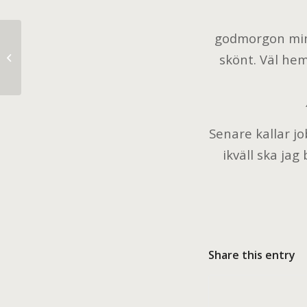
godmorgon min
skönt. Väl he
DIY Project Process.
Senare kallar j
ikväll ska jag
Share this entry