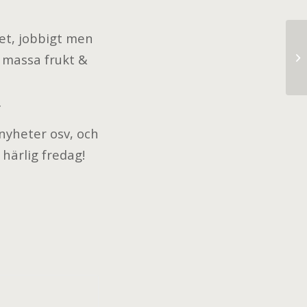
t, jobbigt men
 massa frukt &
La
.
nyheter osv, och
 härlig fredag!