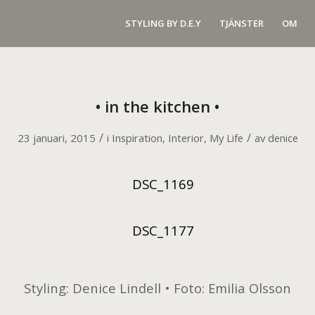
STYLING BY D.E.Y
TJÄNSTER
OM
• in the kitchen •
/
/
23 januari, 2015
i
Inspiration
,
Interior
,
My Life
av
denice
Styling: Denice Lindell • Foto: Emilia Olsson