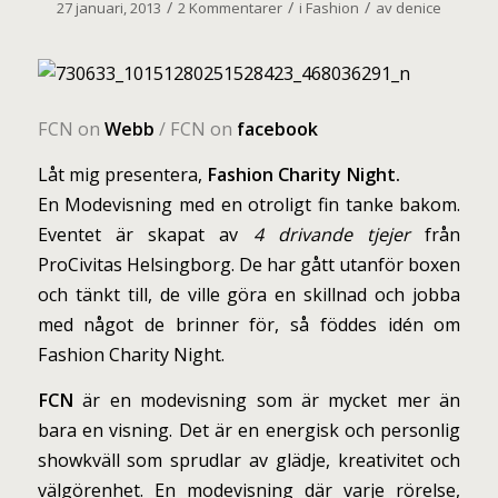
/
/
/
27 januari, 2013
2 Kommentarer
i
Fashion
av
denice
FCN on
Webb
/ FCN on
facebook
Låt mig presentera,
Fashion Charity Night
.
En Modevisning med en otroligt fin tanke bakom.
Eventet är skapat av
4 drivande tjejer
från
ProCivitas Helsingborg. De har gått utanför boxen
och tänkt till, de ville göra en skillnad och jobba
med något de brinner för, så föddes idén om
Fashion Charity Night.
FCN
är en modevisning som är mycket mer än
bara en visning. Det är en energisk och personlig
showkväll som sprudlar av glädje, kreativitet och
välgörenhet. En modevisning där varje rörelse,