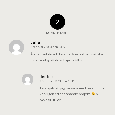
2
KOMMENTARER
Julia
2 februari, 2013 den 13:42
says:
Åh vad söt du är!! Tack för fina ord och det ska
bli jätteroligt att du vill hjälpa till. x
denice
2 februari, 2013 den 16:11
says:
Tack själv att jag får vara med på ett hörn!
Verkligen ett spännande projekt!
All
lycka till, till er!